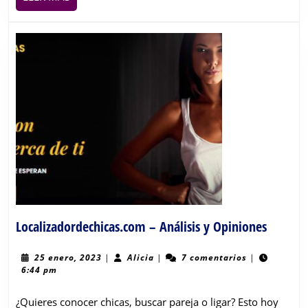
MÁS
Localiz
Localizadordechicas.com – Análisis y Opiniones
–
Análisis
25
Alicia
25 enero, 2023
|
Alicia
|
7 comentarios
|
enero,
6:44 pm
y
2023
Opinion
¿Quieres conocer chicas, buscar pareja o ligar? Esto hoy