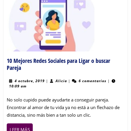
10 Mejores Redes Sociales para Ligar o buscar
10
Pareja
Mejores
Redes
4
Alicia
4 octubre, 2019
|
Alicia
|
6 comentarios
|
octubre,
10:09 am
Sociales
2019
para
No solo cupido puede ayudarte a conseguir pareja.
Ligar
Encontrar al amor de tu vida ya no está a un flechazo de
o
distancia, sino más bien a tan solo un clic.
buscar
Pareja
LEER
LEER MÁS