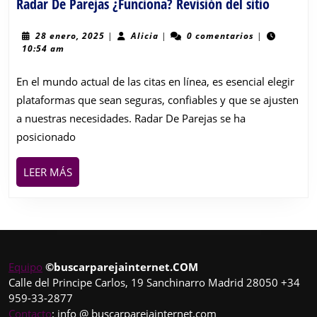
Radar
Radar De Parejas ¿Funciona? Revisión del sitio
De
Parejas
28
Alicia
28 enero, 2025
|
Alicia
|
0 comentarios
|
enero,
10:54 am
¿Funcion
2025
Revisión
En el mundo actual de las citas en línea, es esencial elegir
del
plataformas que sean seguras, confiables y que se ajusten
sitio
a nuestras necesidades. Radar De Parejas se ha
posicionado
LEER
LEER MÁS
MÁS
Equipo
©buscarparejainternet.COM
Calle del Principe Carlos, 19 Sanchinarro Madrid 28050 +34
959-33-2877
Contacto
: info @ buscarparejainternet.com