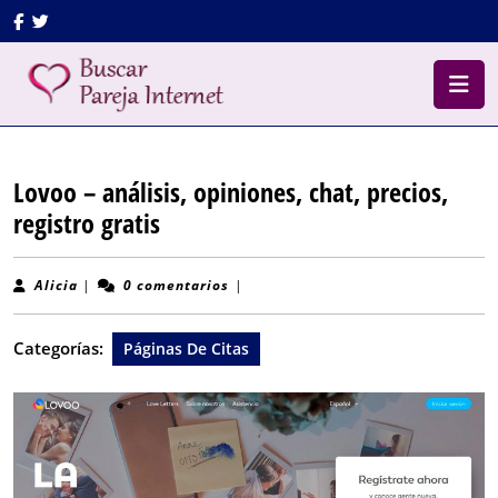
Saltar
Facebook
Twitter
al
contenido
B
Saltar
d
al
a
contenido
Lovoo – análisis, opiniones, chat, precios,
registro gratis
Alicia
Alicia
|
0 comentarios
|
Categorías:
Páginas De Citas