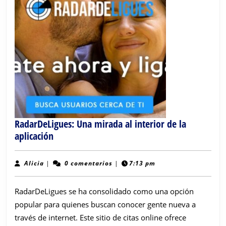
RadarDeLigues: Una mirada al interior de la
RadarDeLigues:
aplicación
Una
mirada
Alicia
Alicia
|
0 comentarios
|
7:13 pm
al
interior
RadarDeLigues se ha consolidado como una opción
de
popular para quienes buscan conocer gente nueva a
la
través de internet. Este sitio de citas online ofrece
aplicación