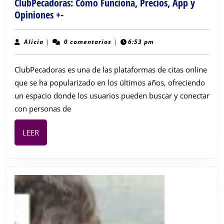
ClubPecadoras: Cómo Funciona, Precios, App y
ClubPecadoras:
Opiniones +-
Cómo
Funciona,
Alicia
Alicia
|
0 comentarios
|
6:53 pm
Precios,
App
ClubPecadoras es una de las plataformas de citas online
y
que se ha popularizado en los últimos años, ofreciendo
Opiniones
un espacio donde los usuarios pueden buscar y conectar
+-
con personas de
LEER
LEER