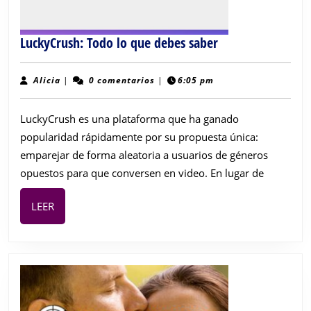
LuckyCrush:
LuckyCrush: Todo lo que debes saber
Todo
lo
Alicia
Alicia
|
0 comentarios
|
6:05 pm
que
debes
LuckyCrush es una plataforma que ha ganado
saber
popularidad rápidamente por su propuesta única:
emparejar de forma aleatoria a usuarios de géneros
opuestos para que conversen en video. En lugar de
LEER
LEER