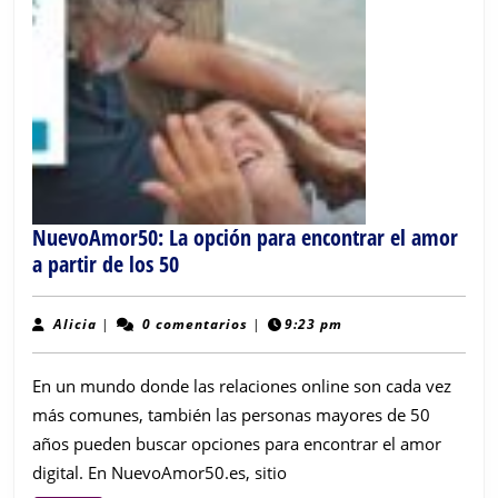
NuevoAmor50: La opción para encontrar el amor
NuevoAmor50:
a partir de los 50
La
opción
Alicia
Alicia
|
0 comentarios
|
9:23 pm
para
encontrar
En un mundo donde las relaciones online son cada vez
el
más comunes, también las personas mayores de 50
amor
años pueden buscar opciones para encontrar el amor
a
digital. En NuevoAmor50.es, sitio
partir