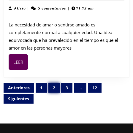
Análisis
Alicia
Alicia
|
5 comentarios
|
11:13 am
y
Opinión
La necesidad de amar o sentirse amado es
completamente normal a cualquier edad. Una idea
equivocada que ha prevalecido en el tiempo es que el
amor en las personas mayores
LEER
LEER
Paginación
Anteriores
1
2
3
…
12
de
entradas
Siguientes