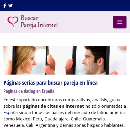
Saltar
Facebook
Twitter
al
contenido
B
Saltar
d
al
a
contenido
Páginas serias para buscar pareja en línea
Paginas de dating en España
En este apartado encontraras comparativas, analisis, guías
sobre las
páginas de citas en internet
no sólo orientadas a
España
sino a todos los paises del mercado de latino américa
como Mexico, Perú, Guadalajara, Chile, Guatemala,
Venezuela, Calí, Argentina y demás zonas hispano hablantes.