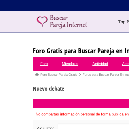
Saltar
al
contenido
Saltar
Top P
al
contenido
Foro Gratis para Buscar Pareja en I
Forum
Foro
Miembros
Actividad
Acc
Navigation
Forum
Foro Buscar Pareja Gratis
Foros para Buscar Pareja En Int
breadcrumbs
Nuevo debate
-
You
are
here:
No compartas información personal de forma pública en 
Asunto: