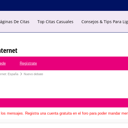
áginas De Citas
Top Citas Casuales
Consejos & Tips Para Li
nternet
ede
Regístrate
ernet: España
Nuevo debate
los mensajes. Registra una cuenta gratuita en el foro para poder mandar me